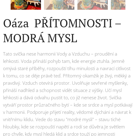
Oáza PŘÍTOMNOSTI –
MODRÁ MYSL
Tato svíčka nese harmonii Vody a Vzduchu – proudění a
lehkosti. Voda přináší pohyb tam, kde energie ztuhla. Jemně
omývá staré příběhy, rozpouští tíhu minulosti a navrací citlivost
k tomu, co se děje právě teď. Přítomný okamžik je živý, měkký a
pravdivý. Vzduch otevírá prostor. Uvolňuje sevřené myšlenky,
přináší nadhled a schopnost vidět situace z výšky. Učí mysl
lehkosti a dává odvahu pustit to, co již nenese život. Svíčka
vytváří prostor průzračného bytí – kde se srdce a mysl potkávají
v harmonii. Podporuje přijetí reality, vědomé dýchání a návrat k
vnitřnímu klidu. Vede do stavu "modré mysli" – stavu tiché
hloubky, kde se rozpouští napětí a rodí se důvěra.Je světlem
pro chvíle, kdy mysl hledá klid a srdce touží po jemnosti