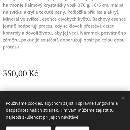
harmonie Palmový krystalický vosk 370 g, 16/6 cm, malba
na svíčku akryl a tekuté perly. Podložka břidlice a akryl,
Minerál ve svíčce,, esence divokých květů, Bachovy esence
jemně podporují proces, kdy se člověk přestává držet
kontroly a dovolí životu, aby jej vedl. Náramek posvátného
záměru, pokud je součástí, doporučuji nosit po celou dobu
procesu.
350,00
Kč
Pohoda pro tělo a duši © Všechna práva vyhrazena 2023
Používáme cookies, abychom zajistili správné fungování a
Cookies
bezpečnost našich stránek. Tím vám můžeme zajistit tu
nejlepší zkušenost při jejich návštěvě.