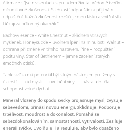
Afirmace : "Jsem v souladu s proudem života. Vědomě tvořím
mírumilovné zkušenosti. S lehkostí odpouštím a přijímám
odpuštění. Každá zkušenost rozšiřuje mou lásku a vnitřní sílu.
Děkuji za přítomný okamžik."
Bachovy esence - White Chestnut – zklidnění vtíravých
myšlenek. Honeysuckle – uvolnění lpění na minulosti. Walnut –
ochrana při změně vnitřního nastavení. Pine – rozpuštění
pocitu viny. Star of Bethlehem – jemné zacelení starých
emočních otisků.
Tahle svíčka má potenciál být silným nástrojem pro ženy s
úzkostí ➡️ klid mysli ➡️ uvolnění viny ➡️ návrat do těla ➡️
schopnost volně dýchat .
Minerál vložený do spodu svíčky projasňuje mysl, zvyšuje
sebevědomí, přináší novou energií, zklidňuje. Podporuje
trpělivost, moudrost a dokonalost. Pomáhá se
sebezdokonalováním, samostatností, vytrvalostí. Zesiluje
energii svíčky, Uvolňuje ji a reguluje, aby bylo dosaženo