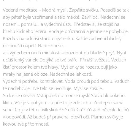
Vedená meditace – Modrá mysl . Zapálíte svíčku. Posadíš se tak,
aby páteř byla vzpřímená a tělo měkké. Zavři oči. Nadechni se
nosem… pomalu… a vydechni ústy. Představ si, že stojíš na
břehu klidného jezera. Voda je průzračná a jemně se pohybuje.
Každá vlna odnáší starou myšlenku. Každé zachvění hladiny
rozpouští napětí. Nadechni se…
a s výdechem nech minulost sklouznout po hladině pryč. Nyní
ucítíš lehký vánek. Dotýká se tvé tváře. Přináší svěžest. Vzduch
čistí prostor kolem tvé hlavy. Myšlenky se rozestupují jako
mraky na jasné obloze. Nadechni se lehkosti.
Vydechni potřebu kontrolovat. Voda proudí pod tebou. Vzduch
tě nadlehčuje. Tvé tělo se uvolňuje. Mysl se ztišuje.
Srdce se otevírá. Vstupuješ do modré mysli. Stavu hlubokého
klidu. Vše je v pohybu – a přesto je zde ticho. Zeptej se sama
sebe: Co je v této chvíli skutečně důležité? Zůstaň několik dechů
v odpovědi. Až budeš připravena, otevři oči. Plamen svíčky je
kotvou tvé přítomnosti.