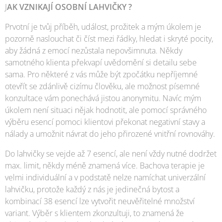
J
AK VZNIKAJÍ OSOBNÍ LAHVIČKY ?
Prvotní je tvůj příběh, událost, prožitek a mým úkolem je
pozorně naslouchat či číst mezi řádky, hledat i skryté pocity,
aby žádná z emocí nezůstala nepovšimnuta. Někdy
samotného klienta překvapí uvědomění si detailu sebe
sama. Pro některé z vás může být zpočátku nepříjemné
otevřít se zdánlivě cizímu člověku, ale možnost písemné
konzultace vám ponechává jistou anonymitu. Navíc mým
úkolem není situaci nějak hodnotit, ale pomocí správného
výběru esencí pomoci klientovi překonat negativní stavy a
nálady a umožnit návrat do jeho přirozené vnitřní rovnováhy.
Do lahvičky se vejde až 7 esencí, ale není vždy nutné dodržet
max. limit, někdy méně znamená více. Bachova terapie je
velmi individuální a v podstatě nelze namíchat univerzální
lahvičku, protože každý z nás je jedinečná bytost a
kombinací 38 esencí lze vytvořit neuvěřitelné množství
variant. Výběr s klientem zkonzultuji, to znamená že