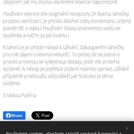
objasním jak mu budou konkrétní esence nápomocné.
Používám esence dle originální receptury Dr.Bacha, lahvičky
projdou sterilizací, je přidán alkohol coby konzervant, určený
poměr BE a voda.( Používám čistou pramenitou vodu ze
studánky a ručím za její kvalitu.)
K lahvičce je přidán návod k užívání. Zakoupením lahvičky
pro mě zájem o klienta nekončí. To proto, že se jedná o
proces a mohou se vyskytnout dotazy, jestli vše probíhá
správně. A někdy je potřeba složení malinko upravit, užívání
případně prodloužit, vždy záleží jak hluboko je téma
uloženo.
S láskou Pavlína
Share
Používáme cookies, abychom zajistili správné fungování a