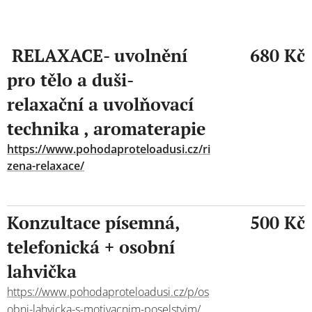
RELAXACE- uvolnění
680 Kč
pro tělo a duši-
relaxační a uvolňovací
technika , aromaterapie
https://www.pohodaproteloadusi.cz/ri
zena-relaxace/
Konzultace písemná,
500 Kč
telefonická + osobní
lahvička
https://www.pohodaproteloadusi.cz/p/os
obni-lahvicka-s-motivacnim-poselstvim/