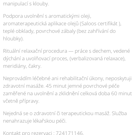
manipulací s klouby.
Podpora uvolnění s aromatickými oleji,
aromaterapeutická aplikace olejů (Saloos certifikát ),
teplé obklady, povrchové zábaly (bez zahřívání do
hloubky).
Rituální relaxační procedura — práce s dechem, vedené
dýchání a uvolňovací proces, (verbalizovaná relaxace),
meridiány, čakry.
Neprovádím léčebné ani rehabilitační úkony, neposkytuji
zdravotní masáže. 45 minut jemné povrchové péče
zaměřené na uvolnění a zklidnění celková doba 60 minut
včetně přípravy.
Nejedná se o zdravotní či terapeutickou masáž. Služba
nenahrazuje lékařskou péči.
Kontakt pro rezervaci : 724171146.