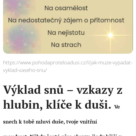
https://www.pohodaproteloadusi.cz/l/jak-muze-vypadat-
vyklad-vaseho-snu/
Výklad snů – vzkazy z
hlubin, klíče k duši.
Ve
snech k tobě mluví duše, tvoje vnitřní