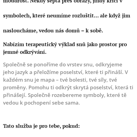
moudrost.
Někdy šeptá přes obrazy, jindy křičí v
symbolech, které neumíme rozluštit… ale když jim
nasloucháme, vedou nás domů – k sobě.
Nabízím terapeutický výklad snů jako prostor pro
jemné odkrývání.
Společně se ponoříme do vrstev snu, odkryjeme
jeho jazyk a přeložíme poselství, které ti přináší.
V
každém snu je mapa – tvé bolesti, tvé síly, tvé
proměny.
Pomohu ti odkrýt skrytá poselství, která ti
přinášejí. Společně rozebereme symboly, které tě
vedou k pochopení sebe sama.
Tato služba je pro tebe, pokud: