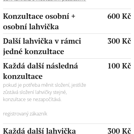
Konzultace osobní +
600 Kč
osobní lahvička
Další lahvička v rámci
300 Kč
jedné konzultace
Každá další následná
100 Kč
konzultace
pokud je potřeba měnit složení, jestliže
zůstává složení lahvičky stejné,
konzultace se nezapočítává.
registrovaný zákazník
Každá další lahvička
300 Kč