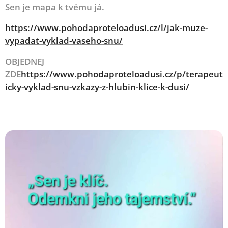
Sen je mapa k tvému já.
https://www.pohodaproteloadusi.cz/l/jak-muze-
vypadat-vyklad-vaseho-snu/
OBJEDNEJ
ZDE
https://www.pohodaproteloadusi.cz/p/terapeut
icky-vyklad-snu-vzkazy-z-hlubin-klice-k-dusi/