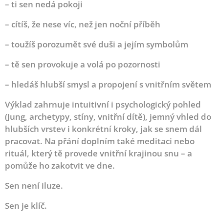
– ti sen nedá pokoji
– cítíš, že nese víc, než jen noční příběh
– toužíš porozumět své duši a jejím symbolům
– tě sen provokuje a volá po pozornosti
– hledáš hlubší smysl a propojení s vnitřním světem
Výklad zahrnuje intuitivní i psychologický pohled
(Jung, archetypy, stíny, vnitřní dítě), jemný vhled do
hlubších vrstev i konkrétní kroky, jak se snem dál
pracovat.
Na přání doplním také meditaci nebo
rituál, který tě provede vnitřní krajinou snu – a
pomůže ho zakotvit ve dne.
Sen není iluze.
Sen je klíč.