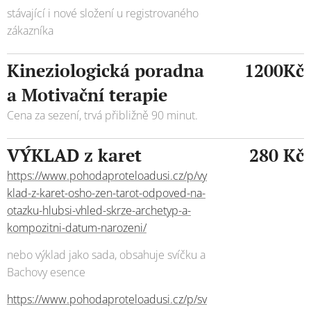
stávající i nové složení u registrovaného
zákazníka
Kineziologická poradna
1200Kč
a Motivační terapie
Cena za sezení, trvá přibližně 90 minut.
VÝKLAD z karet
280 Kč
https://www.pohodaproteloadusi.cz/p/vy
klad-z-karet-osho-zen-tarot-odpoved-na-
otazku-hlubsi-vhled-skrze-archetyp-a-
kompozitni-datum-narozeni/
nebo výklad jako sada, obsahuje svíčku a
Bachovy esence
https://www.pohodaproteloadusi.cz/p/sv