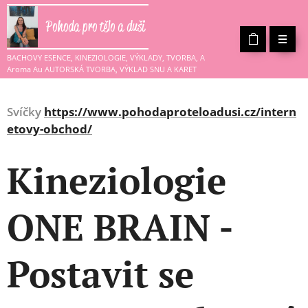
Pohoda pro tělo a duši
BACHOVY ESENCE, KINEZIOLOGIE, VÝKLADY, TVORBA, A
Aroma Au AUTORSKÁ TVORBA, VÝKLAD SNU A KARET
Svíčky
https://www.pohodaproteloadusi.cz/intern
etovy-obchod/
Kineziologie
ONE BRAIN -
Postavit se