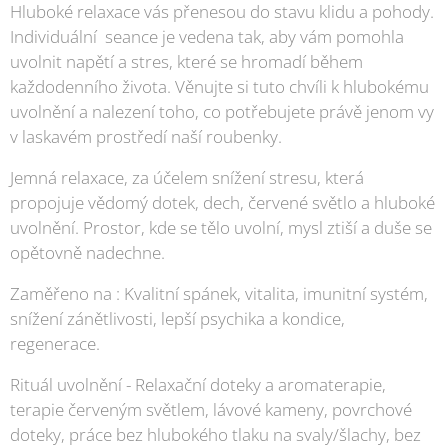
Hluboké relaxace vás přenesou do stavu klidu a pohody.
Individuální seance je vedena tak, aby vám pomohla
uvolnit napětí a stres, které se hromadí během
každodenního života. Věnujte si tuto chvíli k hlubokému
uvolnění a nalezení toho, co potřebujete právě jenom vy
v laskavém prostředí naší roubenky.
Jemná relaxace, za účelem snížení stresu, která
propojuje vědomý dotek, dech, červené světlo a hluboké
uvolnění. Prostor, kde se tělo uvolní, mysl ztiší a duše se
opětovně nadechne.
Zaměřeno na : Kvalitní spánek, vitalita, imunitní systém,
snížení zánětlivosti, lepší psychika a kondice,
regenerace.
Rituál uvolnění - Relaxační doteky a aromaterapie,
terapie červeným světlem, lávové kameny, povrchové
doteky, práce bez hlubokého tlaku na svaly/šlachy, bez