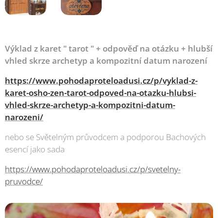
Výklad z karet " tarot " + odpověď na otázku + hlubší
vhled skrze archetyp a kompozitní datum narození
https://www.pohodaproteloadusi.cz/p/vyklad-z-
karet-osho-zen-tarot-odpoved-na-otazku-hlubsi-
vhled-skrze-archetyp-a-kompozitni-datum-
narozeni/
nebo se Světelným průvodcem a podporou Bachových
esencí jako sada
https://www.pohodaproteloadusi.cz/p/svetelny-
pruvodce/