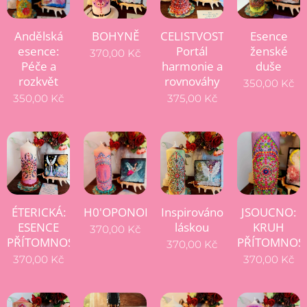
Andělská
BOHYNĚ
CELISTVOST-
Esence
esence:
Portál
ženské
370,00
Kč
Péče a
harmonie a
duše
rozkvět
rovnováhy
350,00
Kč
350,00
Kč
375,00
Kč
ÉTERICKÁ:
H0'OPONOPONO
Inspirováno
JSOUCNO:
ESENCE
láskou
KRUH
370,00
Kč
PŘÍTOMNOSTI
PŘÍTOMNOST
370,00
Kč
370,00
Kč
370,00
Kč