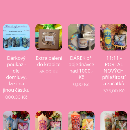
Dárkový
Extra balení
DÁREK při
11:11 -
poukaz -
do krabice
objednávce
PORTÁL
dle
nad 1000,-
NOVÝCH
55,00
Kč
domluvy,
Kč
příležitostí
lze i na
a začátků
0,00
Kč
jinou částku
375,00
Kč
880,00
Kč