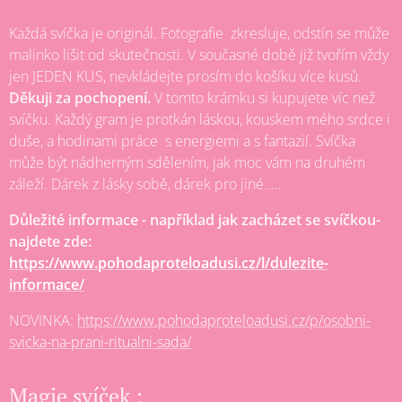
Každá svíčka je originál. Fotografie zkresluje, odstín se může
malinko lišit od skutečnosti. V současné době již tvořím vždy
jen JEDEN KUS, nevkládejte prosím do košíku více kusů.
Děkuji za pochopení.
V tomto krámku si kupujete víc než
svíčku. Každý gram je protkán láskou, kouskem mého srdce i
duše, a hodinami práce s energiemi a s fantazií. Svíčka
může být nádherným sdělením, jak moc vám na druhém
záleží. Dárek z lásky sobě, dárek pro jiné.....
Důležité informace
- například jak zacházet se svíčkou-
najdete zde:
https://www.pohodaproteloadusi.cz/l/dulezite-
informace/
NOVINKA:
https://www.pohodaproteloadusi.cz/p/osobni-
svicka-na-prani-ritualni-sada/
Magie svíček :