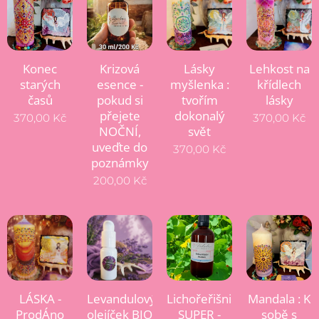
Konec
Krizová
Lásky
Lehkost na
starých
esence -
myšlenka :
křídlech
časů
pokud si
tvořím
lásky
přejete
dokonalý
370,00
Kč
370,00
Kč
NOČNÍ,
svět
uveďte do
370,00
Kč
poznámky
200,00
Kč
LÁSKA -
Levandulový
Lichořeřišnice
Mandala : K
ProdÁno
olejíček BIO
SUPER -
sobě s