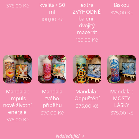
kvalita • 50
extra
láskou
375,00
Kč
ml
ZVÝHODNĚNÉ
375,00
Kč
balení ,
100,00
Kč
dvojitý
macerát
160,00
Kč
Mandala :
Mandala
Mandala :
Mandala :
Impuls
tvého
Odpuštění
MOSTY
nové životní
příběhu
LÁSKY
375,00
Kč
energie
370,00
Kč
375,00
Kč
375,00
Kč
Následující