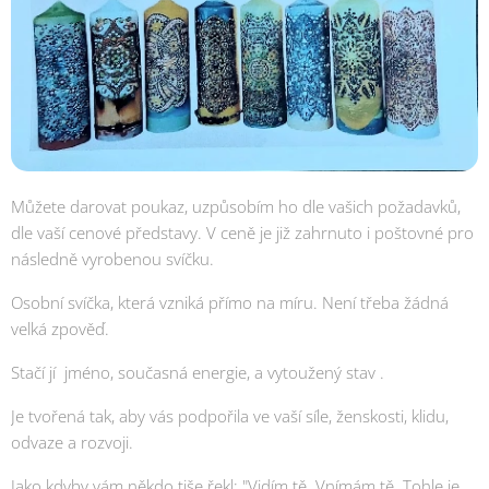
Můžete darovat poukaz, uzpůsobím ho dle vašich požadavků,
dle vaší cenové představy. V ceně je již zahrnuto i poštovné pro
následně vyrobenou svíčku.
Osobní svíčka, která vzniká přímo na míru. Není třeba žádná
velká zpověď.
Stačí jí jméno, současná energie, a vytoužený stav .
Je tvořená tak, aby vás podpořila ve vaší síle, ženskosti, klidu,
odvaze a rozvoji.
Jako kdyby vám někdo tiše řekl: "Vidím tě. Vnímám tě. Tohle je