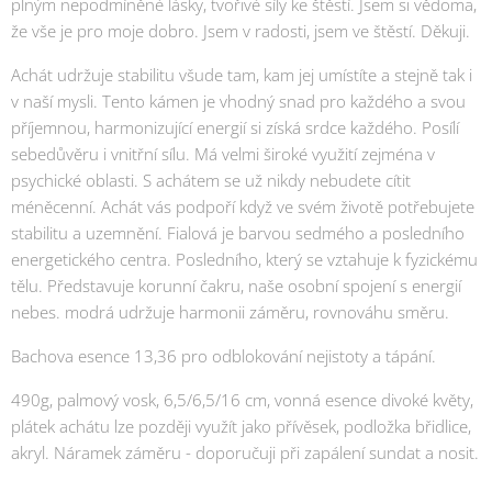
plným nepodmíněné lásky, tvořivé síly ke štěstí. Jsem si vědoma,
že vše je pro moje dobro. Jsem v radosti, jsem ve štěstí. Děkuji.
Achát udržuje stabilitu všude tam, kam jej umístíte a stejně tak i
v naší mysli. Tento kámen je vhodný snad pro každého a svou
příjemnou, harmonizující energií si získá srdce každého. Posílí
sebedůvěru i vnitřní sílu. Má velmi široké využití zejména v
psychické oblasti. S achátem se už nikdy nebudete cítit
méněcenní. Achát vás podpoří když ve svém životě potřebujete
stabilitu a uzemnění. Fialová je barvou sedmého a posledního
energetického centra. Posledního, který se vztahuje k fyzickému
tělu. Představuje korunní čakru, naše osobní spojení s energií
nebes. modrá udržuje harmonii záměru, rovnováhu směru.
Bachova esence 13,36 pro odblokování nejistoty a tápání.
490g, palmový vosk, 6,5/6,5/16 cm, vonná esence divoké květy,
plátek achátu lze později využít jako přívěsek, podložka břidlice,
akryl. Náramek záměru - doporučuji při zapálení sundat a nosit.