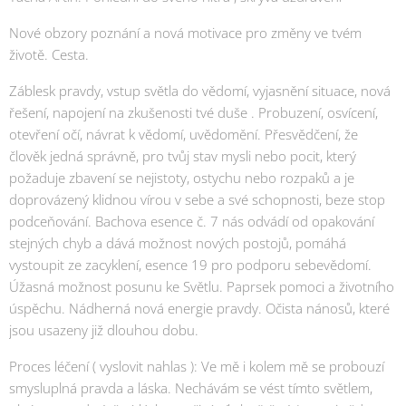
Nové obzory poznání a nová motivace pro změny ve tvém
životě. Cesta.
Záblesk pravdy, vstup světla do vědomí, vyjasnění situace, nová
řešení, napojení na zkušenosti tvé duše . Probuzení, osvícení,
otevření očí, návrat k vědomí, uvědomění. Přesvědčení, že
člověk jedná správně, pro tvůj stav mysli nebo pocit, který
požaduje zbavení se nejistoty, ostychu nebo rozpaků a je
doprovázený klidnou vírou v sebe a své schopnosti, beze stop
podceňování. Bachova esence č. 7 nás odvádí od opakování
stejných chyb a dává možnost nových postojů, pomáhá
vystoupit ze zacyklení, esence 19 pro podporu sebevědomí.
Úžasná možnost posunu ke Světlu. Paprsek pomoci a životního
úspěchu. Nádherná nová energie pravdy. Očista nánosů, které
jsou usazeny již dlouhou dobu.
Proces léčení ( vyslovit nahlas ): Ve mě i kolem mě se probouzí
smysluplná pravda a láska. Nechávám se vést tímto světlem,