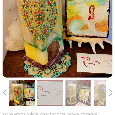
Tácha Artin: Pohlédni do svého nitra , skrývá uzdravení